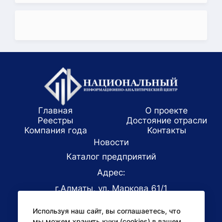
Главная
О проекте
Реестры
Достояние отрасли
Компания года
Koнтaкты
Новости
Каталог предприятий
Адрес:
г.Алматы, ул. Маркова 61/1
E-mail:
Используя наш сайт, вы соглашаетесь, что
office@niac.kz
мы можем хранить куки (cookies) в вашем