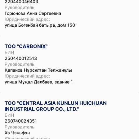
220440046403
Руководитель
Горюнова Анна Сергеевна
Юридический адрес:
улица Богенбай батыра, дом 150
ТОО "CARBONIX"
БИН
250440012513
Руководитель
Қапанов Нұрсұлтан Телжанұлы
Юридический адрес:
улица Мұңал Далбаев, здание 1
ТОО "CENTRAL ASIA KUNLUN HUICHUAN
INDUSTRIAL GROUP CO., LTD."
БИН
260740024351
Руководитель
Хэ Чэньфэн
Юридический адрес: