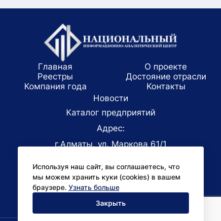
Главная
О проекте
Реестры
Достояние отрасли
Компания года
Koнтaкты
Новости
Каталог предприятий
Адрес:
г.Алматы, ул. Маркова 61/1
E-mail:
Используя наш сайт, вы соглашаетесь, что
office@niac.kz
мы можем хранить куки (cookies) в вашем
Для СМИ:
браузере.
Узнать больше
pr@niac.kz
Закрыть