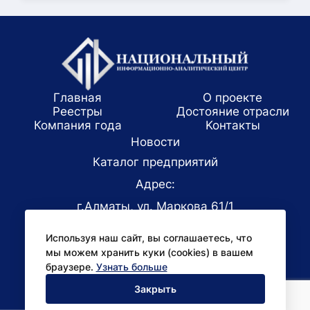
Главная
О проекте
Реестры
Достояние отрасли
Компания года
Koнтaкты
Новости
Каталог предприятий
Адрес:
г.Алматы, ул. Маркова 61/1
E-mail:
Используя наш сайт, вы соглашаетесь, что
office@niac.kz
мы можем хранить куки (cookies) в вашем
Для СМИ:
браузере.
Узнать больше
pr@niac.kz
Закрыть