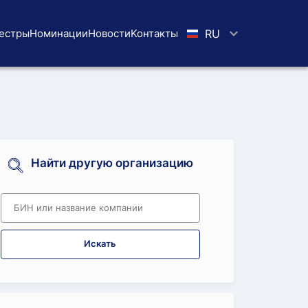
естры
Номинации
Новости
Koнтaкты
RU
Найти другую организацию
Искать