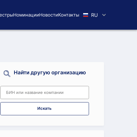
естры
Номинации
Новости
Koнтaкты
RU
Найти другую организацию
Искать