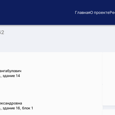
Главная
О проекте
Ре
62
ангабулович
, здание 14
ександровна
 здание 16, блок 1