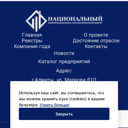
Главная
О проекте
Реестры
Достояние отрасли
Компания года
Koнтaкты
Новости
Каталог предприятий
Адрес:
г.Алматы, ул. Маркова 61/1
E-mail:
Используя наш сайт, вы соглашаетесь, что
office@niac.kz
мы можем хранить куки (cookies) в вашем
Для СМИ:
браузере.
Узнать больше
pr@niac.kz
Закрыть
Все права защищены © 2026