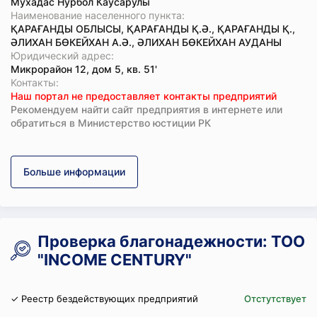
Мухадас Нурбол Каусарулы
Наименование населенного пункта:
ҚАРАҒАНДЫ ОБЛЫСЫ, ҚАРАҒАНДЫ Қ.Ә., ҚАРАҒАНДЫ Қ.,
ӘЛИХАН БӨКЕЙХАН А.Ә., ӘЛИХАН БӨКЕЙХАН АУДАНЫ
Юридический адрес:
Микрорайон 12, дом 5, кв. 51'
Koнтaкты:
Наш портал не предоставляет контакты предприятий
Рекомендуем найти сайт предприятия в интернете или
обратиться в Министерство юстиции РК
Больше информации
Проверка благонадежности: ТОО
"INCOME CENTURY"
✓ Реестр бездействующих предприятий
Отстутствует