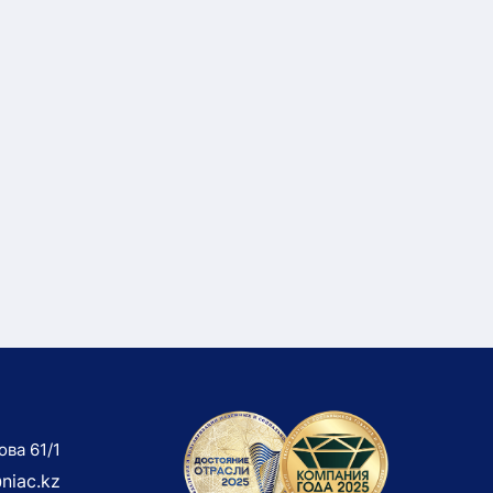
ова 61/1
niac.kz