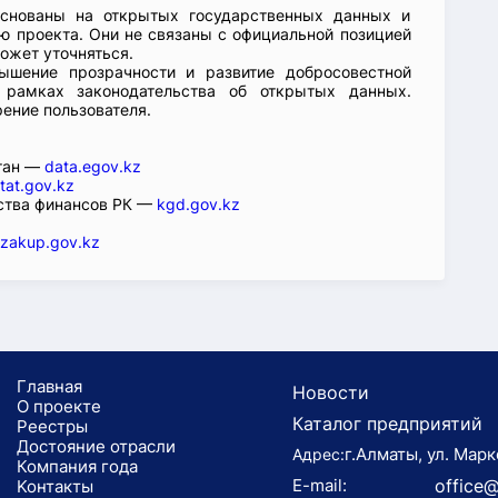
основаны на открытых государственных данных и
 проекта. Они не связаны с официальной позицией
ожет уточняться.
ышение прозрачности и развитие добросовестной
 рамках законодательства об открытых данных.
рение пользователя.
стан —
data.egov.kz
tat.gov.kz
ства финансов РК —
kgd.gov.kz
zakup.gov.kz
Главная
Новости
О проекте
Каталог предприятий
Реестры
Достояние отрасли
г.Алматы, ул. Марк
Адрес:
Компания года
E-mail:
office@
Koнтaкты