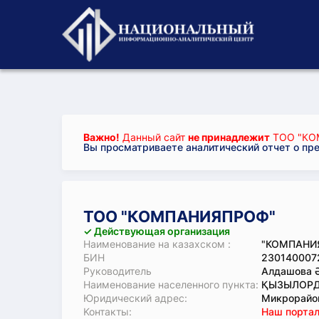
Важно!
Данный сайт
не принадлежит
ТОО "КО
Вы просматриваете аналитический отчет о пр
ТОО "КОМПАНИЯПРОФ"
✓ Действующая организация
Наименование на казахском :
"КОМПАНИЯ
БИН
230140007
Руководитель
Алдашова 
Наименование населенного пункта:
ҚЫЗЫЛОРД
Юридический адрес:
Микрорайон
Koнтaкты:
Наш портал