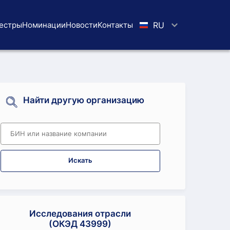
естры
Номинации
Новости
Koнтaкты
RU
Найти другую организацию
Искать
Исследования отрасли
(ОКЭД 43999)