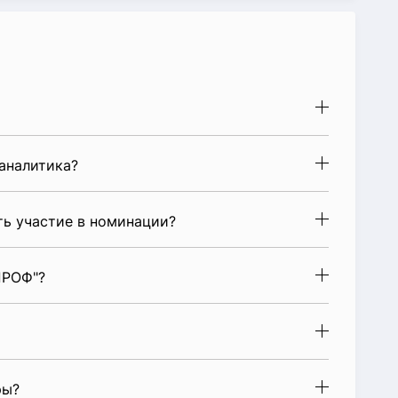
аналитика?
 участие в номинации?
ПРОФ"?
ры?