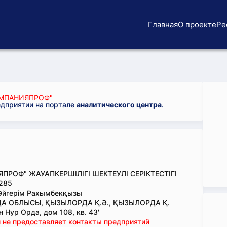
Главная
О проекте
Ре
МПАНИЯПРОФ"
едприятии на портале
аналитического центра
.
ПРОФ" ЖАУАПКЕРШІЛІГІ ШЕКТЕУЛІ СЕРІКТЕСТІГІ
285
Әйгерім Рахымбекқызы
А ОБЛЫСЫ, ҚЫЗЫЛОРДА Қ.Ә., ҚЫЗЫЛОРДА Қ.
 Нур Орда, дом 108, кв. 43'
 не предоставляет контакты предприятий