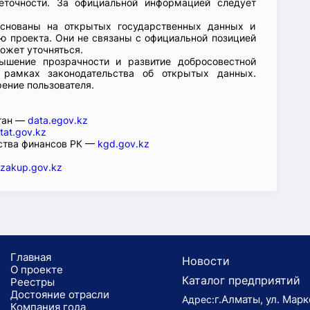
еточности. За официальной информацией следует
основаны на открытых государственных данных и
 проекта. Они не связаны с официальной позицией
ожет уточняться.
ышение прозрачности и развитие добросовестной
 рамках законодательства об открытых данных.
рение пользователя.
стан —
data.egov.kz
tat.gov.kz
ства финансов РК —
kgd.gov.kz
zakup.gov.kz
Главная
Новости
О проекте
Каталог предприятий
Реестры
Достояние отрасли
г.Алматы, ул. Марк
Адрес:
Компания года