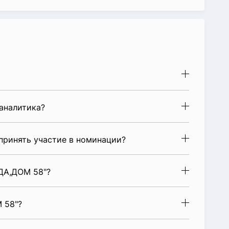
аналитика?
ринять участие в номинации?
ДА,ДОМ 58"?
 58"?