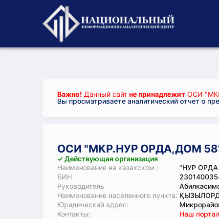
Важно!
Данный сайт
не принадлежит
ОСИ "МК
Вы просматриваете аналитический отчет о пр
ОСИ "МКР.НУР ОРДА,ДОМ 58
✓ Действующая организация
Наименование на казахском :
"НУР ОРДА 
БИН
230140035
Руководитель
Абилкасим
Наименование населенного пункта:
ҚЫЗЫЛОРД
Юридический адрес:
Микрорайон
Koнтaкты:
Наш портал