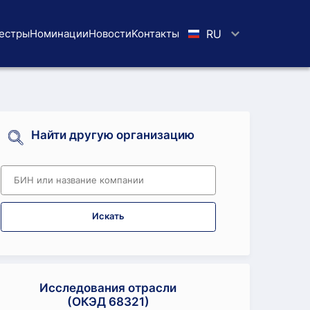
естры
Номинации
Новости
Koнтaкты
RU
Найти другую организацию
Искать
Исследования отрасли
(ОКЭД 68321)