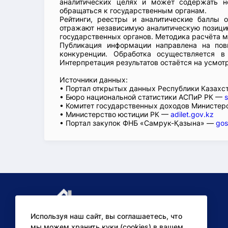
аналитических целях и может содержать н
обращаться к государственным органам.
Рейтинги, реестры и аналитические баллы 
отражают независимую аналитическую позицию
государственных органов. Методика расчёта м
Публикация информации направлена на пов
конкуренции. Обработка осуществляется в
Интерпретация результатов остаётся на усмот
Источники данных:
• Портал открытых данных Республики Казах
• Бюро национальной статистики АСПиР РК —
s
• Комитет государственных доходов Министер
• Министерство юстиции РК —
adilet.gov.kz
• Портал закупок ФНБ «Самрук-Қазына» —
gos
Используя наш сайт, вы соглашаетесь, что
мы можем хранить куки (cookies) в вашем