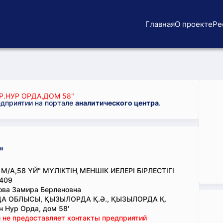
Главная
О проекте
Ре
Р.НУР ОРДА,ДОМ 58"
едприятии на портале
аналитического центра
.
"
М/А,58 ҮЙ" МҮЛІКТІҢ МЕНШІК ИЕЛЕРІ БІРЛЕСТІГІ
409
ова Замира Берленовна
А ОБЛЫСЫ, ҚЫЗЫЛОРДА Қ.Ә., ҚЫЗЫЛОРДА Қ.
 Нур Орда, дом 58'
 не предоставляет контакты предприятий