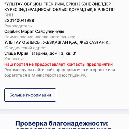
"ҰЛЫТАУ ОБЛЫСЫ ГРЕК-РИМ, ЕРКІН ЖӘНЕ ӘЙЕЛДЕР
КҮРЕС ФЕДЕРАЦИЯСЫ" ОБЛЫС ҚОҒАМДЫҚ БІРЛЕСТІГІ
БИН
230140041999
Руководитель
Сәдібек Марат Сайфуллинұлы
Наименование населенного пункта:
ҰЛЫТАУ ОБЛЫСЫ, ЖЕЗҚАЗҒАН Қ.Ә., ЖЕЗҚАЗҒАН Қ.
Юридический адрес:
улица Юрия Гагарина, дом 13, кв. 3'
Koнтaкты:
Наш портал не предоставляет контакты предприятий
Рекомендуем найти сайт предприятия в интернете или
обратиться в Министерство юстиции РК
Больше информации
Проверка благонадежности: