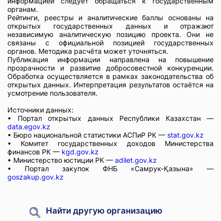
информацией следует обращаться к государственным
органам.
Рейтинги, реестры и аналитические баллы основаны на
открытых государственных данных и отражают
независимую аналитическую позицию проекта. Они не
связаны с официальной позицией государственных
органов. Методика расчёта может уточняться.
Публикация информации направлена на повышение
прозрачности и развитие добросовестной конкуренции.
Обработка осуществляется в рамках законодательства об
открытых данных. Интерпретация результатов остаётся на
усмотрение пользователя.
Источники данных:
• Портал открытых данных Республики Казахстан —
data.egov.kz
• Бюро национальной статистики АСПиР РК —
stat.gov.kz
• Комитет государственных доходов Министерства
финансов РК —
kgd.gov.kz
• Министерство юстиции РК —
adilet.gov.kz
• Портал закупок ФНБ «Самрук-Қазына» —
goszakup.gov.kz
Найти другую организацию