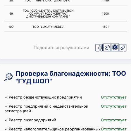
98
ТОО "" WHITE OAK" (УАЙТ ОУК)"
1499
ТОО "CDC-CENTRAL DISTRIBUTION
99
COMPANY (СДС-СЕНТРАЛ
1500
ДИСТРИБЬЮШН КОМПАНИ) "
100
ТОО "LUXURY-MEBEL"
1501
Поделиться результатами
Проверка благонадежности: ТОО
"ГУД ШОП"
✓ Реестр бездействующих предприятий
Отстутствует
✓ Реестр предприятий с недействительной
Отстутствует
регистрацией
✓ Реестр лжепредприятий
Отстутствует
✓ Реестр налогоплательщиков реорганизованных
Отстутствует