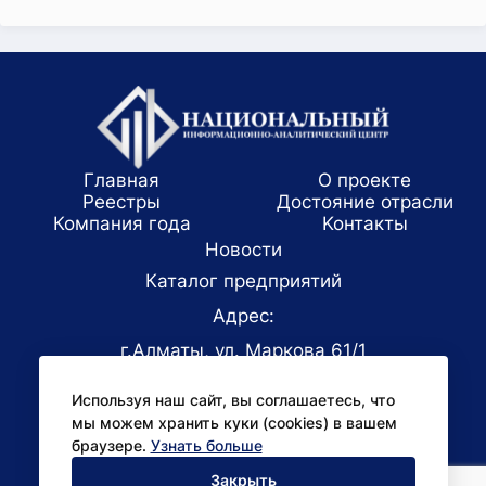
Главная
О проекте
Реестры
Достояние отрасли
Компания года
Koнтaкты
Новости
Каталог предприятий
Адрес:
г.Алматы, ул. Маркова 61/1
E-mail:
Используя наш сайт, вы соглашаетесь, что
office@niac.kz
мы можем хранить куки (cookies) в вашем
Для СМИ:
браузере.
Узнать больше
pr@niac.kz
Закрыть