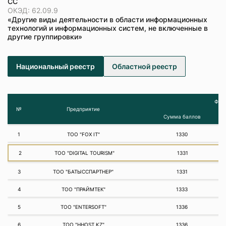
СС
ОКЭД: 62.09.9
«Другие виды деятельности в области информационных
технологий и информационных систем, не включенные в
другие группировки»
Национальный реестр
Областной реестр
Фина
№
Предприятие
Сумма баллов
1
ТОО "FOX IT"
1330
2
ТОО "DIGITAL TOURISM"
1331
3
ТОО "БАТЫССПАРТНЕР"
1331
4
ТОО "ПРАЙМТЕК"
1333
5
ТОО "ENTERSOFT"
1336
6
ТОО "HHOST.KZ"
1336