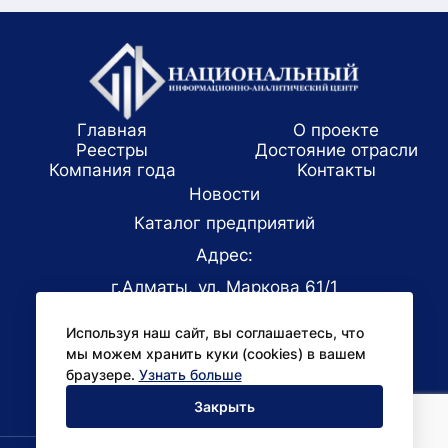
Главная
О проекте
Реестры
Достояние отрасли
Компания года
Koнтaкты
Новости
Каталог предприятий
Адрес:
г.Алматы, ул. Маркова 61/1
E-mail:
Используя наш сайт, вы соглашаетесь, что
office@niac.kz
мы можем хранить куки (cookies) в вашем
Для СМИ:
браузере.
Узнать больше
pr@niac.kz
Закрыть