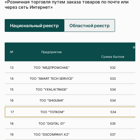
«Розничная торговля путем заказа товаров по почте или
через сеть Интернет»
Национальный реестр
Областной реестр
Фина
№
Предприятие
Сумма баллов
13
ТОО "МЕДПРОМСНАБ"
532
14
ТОО "SMART TECH SERVICE"
533
15
ТОО "YENLIKTRADE"
534
16
ТОО "SHIGUMA"
534
17
ТОО "ТОПКОМ"
534
18
ТОО "DIGITAL 01"
535
19
ТОО "DGCOMPANY.KZ"
537