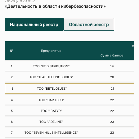
ОКЭД: 62.09.2
«Деятельность в области кибербезопасности»
Национальный реестр
Областной реестр
Фина
№
Предприятие
Сумма баллов
1
ТОО "IIT DISTRIBUTION"
19
2
ТОО "TLAB TECHNOLOGIES"
20
3
ТОО "BETELGEUSE"
21
4
ТОО "DAR TECH"
22
5
ТОО "IBATYR"
22
6
ТОО "ADELINE"
23
7
ТОО "SEVEN HILLS INTELLIGENCE"
23