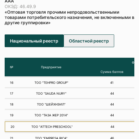
ААА
ОКЭД: 46.49.9
«Оптовая торговля прочими непродовольственными
товарами потребительского назначения, не включенными в
другие группировки»
Национальный реестр
Областной реестр
Фина
№
Предприятие
Сумма баллов
16
ТОО "TEHPRO GROUP"
41
17
ТОО "SAUDA NURY"
44
18
ТОО "ШЕЙХНЭИЛ"
44
19
ТОО "ТАЗА ЖЕР 2014"
44
20
ТОО "ATTECH PRESCHOOL"
44
21
ТОО "EMPRESA RICA"
46