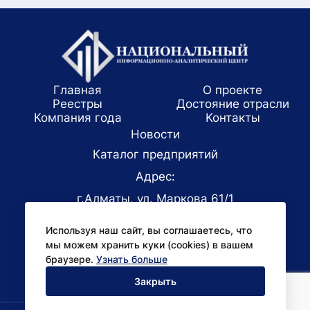
Главная
О проекте
Реестры
Достояние отрасли
Компания года
Koнтaкты
Новости
Каталог предприятий
Адрес:
г.Алматы, ул. Маркова 61/1
E-mail:
Используя наш сайт, вы соглашаетесь, что
office@niac.kz
мы можем хранить куки (cookies) в вашем
Для СМИ:
браузере.
Узнать больше
pr@niac.kz
Закрыть