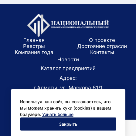
Главная
О проекте
Реестры
Достояние отрасли
Компания года
Koнтaкты
Новости
Каталог предприятий
Адрес:
г.Алматы, ул. Маркова 61/1
E-mail:
Используя наш сайт, вы соглашаетесь, что
office@niac.kz
мы можем хранить куки (cookies) в вашем
Для СМИ:
браузере.
Узнать больше
pr@niac.kz
Закрыть