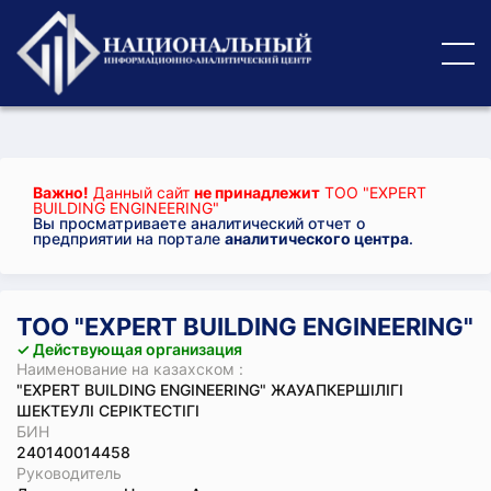
Важно!
Данный сайт
не принадлежит
ТОО "EXPERT
BUILDING ENGINEERING"
Вы просматриваете аналитический отчет о
предприятии на портале
аналитического центра
.
ТОО "EXPERT BUILDING ENGINEERING"
✓ Действующая организация
Наименование на казахском :
"EXPERT BUILDING ENGINEERING" ЖАУАПКЕРШІЛІГІ
ШЕКТЕУЛІ СЕРІКТЕСТІГІ
БИН
240140014458
Руководитель