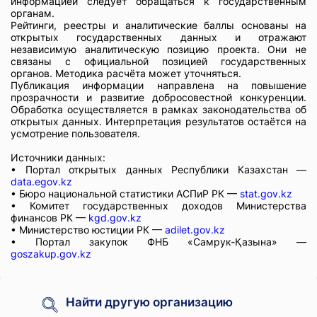
информацией следует обращаться к государственным
органам.
Рейтинги, реестры и аналитические баллы основаны на
открытых государственных данных и отражают
независимую аналитическую позицию проекта. Они не
связаны с официальной позицией государственных
органов. Методика расчёта может уточняться.
Публикация информации направлена на повышение
прозрачности и развитие добросовестной конкуренции.
Обработка осуществляется в рамках законодательства об
открытых данных. Интерпретация результатов остаётся на
усмотрение пользователя.
Источники данных:
• Портал открытых данных Республики Казахстан —
data.egov.kz
• Бюро национальной статистики АСПиР РК —
stat.gov.kz
• Комитет государственных доходов Министерства
финансов РК —
kgd.gov.kz
• Министерство юстиции РК —
adilet.gov.kz
• Портал закупок ФНБ «Самрук-Қазына» —
goszakup.gov.kz
Найти другую организацию