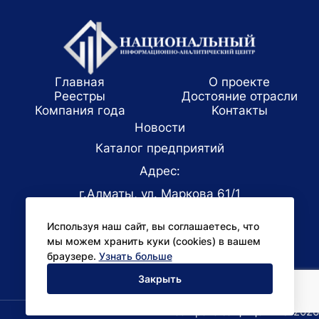
Главная
О проекте
Реестры
Достояние отрасли
Компания года
Koнтaкты
Новости
Каталог предприятий
Адрес:
г.Алматы, ул. Маркова 61/1
E-mail:
Используя наш сайт, вы соглашаетесь, что
office@niac.kz
мы можем хранить куки (cookies) в вашем
Для СМИ:
браузере.
Узнать больше
pr@niac.kz
Закрыть
Все права защищены © 2026