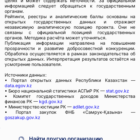
целях и может содержать неточности. За официальной
информацией следует обращаться к государственным
органам.
Рейтинги, реестры и аналитические баллы основаны на
открытых государственных данных и отражают
независимую аналитическую позицию проекта. Они не
связаны с официальной позицией государственных
органов. Методика расчёта может уточняться.
Публикация информации направлена на повышение
прозрачности и развитие добросовестной конкуренции.
Обработка осуществляется в рамках законодательства об
открытых данных. Интерпретация результатов остаётся на
усмотрение пользователя.
Источники данных:
• Портал открытых данных Республики Казахстан —
data.egov.kz
• Бюро национальной статистики АСПиР РК —
stat.gov.kz
• Комитет государственных доходов Министерства
финансов РК —
kgd.gov.kz
• Министерство юстиции РК —
adilet.gov.kz
• Портал закупок ФНБ «Самрук-Қазына» —
goszakup.gov.kz
Найти другую организацию