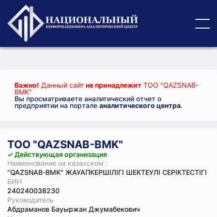
Важно!
Данный сайт
не принадлежит
ТОО "QAZSNAB-
BMK"
Вы просматриваете аналитический отчет о
предприятии на портале
аналитического центра
.
ТОО "QAZSNAB-BMK"
✓ Действующая организация
Наименование на казахском :
"QAZSNAB-BMK" ЖАУАПКЕРШІЛІГІ ШЕКТЕУЛІ СЕРІКТЕСТІГІ
БИН
240240038230
Руководитель
Абдраманов Бауыржан Джумабекович