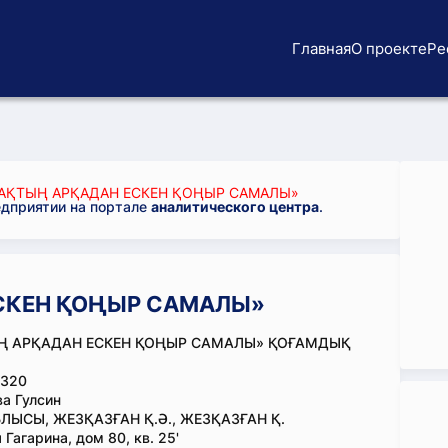
Главная
О проекте
Ре
АҚТЫҢ АРҚАДАН ЕСКЕН ҚОҢЫР САМАЛЫ»
едприятии на портале
аналитического центра
.
СКЕН ҚОҢЫР САМАЛЫ»
Ң АРҚАДАН ЕСКЕН ҚОҢЫР САМАЛЫ» ҚОҒАМДЫҚ
320
а Гулсин
ЛЫСЫ, ЖЕЗҚАЗҒАН Қ.Ә., ЖЕЗҚАЗҒАН Қ.
Гагарина, дом 80, кв. 25'