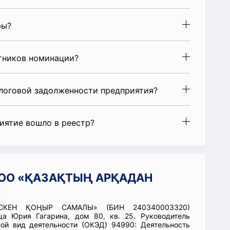
ры?
стников номинации?
алоговой задолженности предприятия?
риятие вошло в реестр?
и ОО «ҚАЗАҚТЫҢ АРҚАДАН
»
СКЕН ҚОҢЫР САМАЛЫ» (БИН 240340003320)
ца Юрия Гагарина, дом 80, кв. 25. Руководитель
й вид деятельности (ОКЭД) 94990: Деятельность