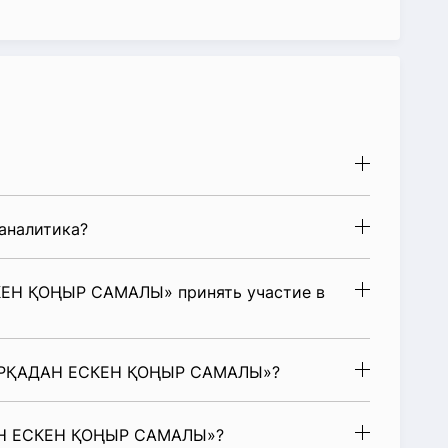
аналитика?
ЕН ҚОҢЫР САМАЛЫ» принять участие в
АРҚАДАН ЕСКЕН ҚОҢЫР САМАЛЫ»?
АН ЕСКЕН ҚОҢЫР САМАЛЫ»?