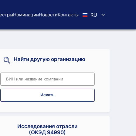
естры
Номинации
Новости
Koнтaкты
RU
Найти другую организацию
Искать
Исследования отрасли
(ОКЭД 94990)