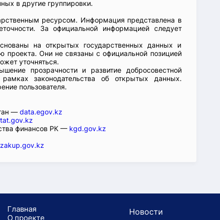
ных в другие группировки.
арственным ресурсом. Информация представлена в
еточности. За официальной информацией следует
основаны на открытых государственных данных и
 проекта. Они не связаны с официальной позицией
ожет уточняться.
ышение прозрачности и развитие добросовестной
 рамках законодательства об открытых данных.
рение пользователя.
стан —
data.egov.kz
tat.gov.kz
ства финансов РК —
kgd.gov.kz
zakup.gov.kz
Главная
Новости
О проекте