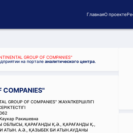
Главная
О проекте
Ре
NTINENTAL GROUP OF COMPANIES"
едприятии на портале
аналитического центра
.
F COMPANIES"
TAL GROUP OF COMPANIES" ЖАУАПКЕРШІЛІГІ
ЕРІКТЕСТІГІ
062
Каукар Ракишевна
 ОБЛЫСЫ, ҚАРАҒАНДЫ Қ.Ә., ҚАРАҒАНДЫ Қ.,
И АТЫН. А.Ә., ҚАЗЫБЕК БИ АТЫН.АУДАНЫ