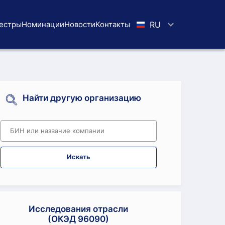
естры
Номинации
Новости
Koнтaкты
RU
Найти другую организацию
Искать
Исследования отрасли
(ОКЭД 96090)