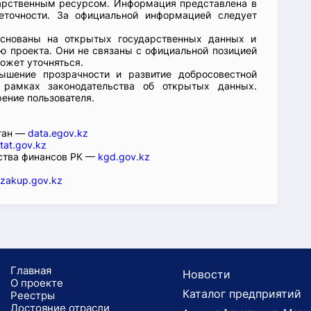
арственным ресурсом. Информация представлена в
еточности. За официальной информацией следует
основаны на открытых государственных данных и
 проекта. Они не связаны с официальной позицией
ожет уточняться.
ышение прозрачности и развитие добросовестной
 рамках законодательства об открытых данных.
рение пользователя.
стан —
data.egov.kz
tat.gov.kz
ства финансов РК —
kgd.gov.kz
zakup.gov.kz
Главная
Новости
О проекте
Каталог предприятий
Реестры
Достояние отрасли