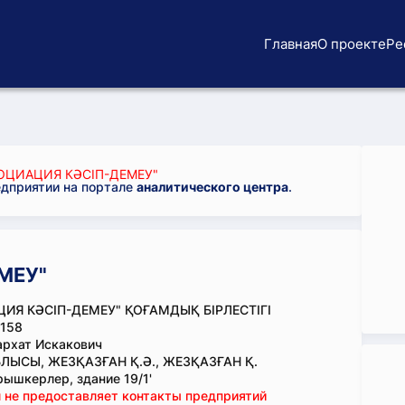
Главная
О проекте
Ре
ОЦИАЦИЯ КӘСІП-ДЕМЕУ"
едприятии на портале
аналитического центра
.
МЕУ"
ИЯ КӘСІП-ДЕМЕУ" ҚОҒАМДЫҚ БІРЛЕСТІГІ
158
рхат Искакович
ЛЫСЫ, ЖЕЗҚАЗҒАН Қ.Ә., ЖЕЗҚАЗҒАН Қ.
рышкерлер, здание 19/1'
 не предоставляет контакты предприятий