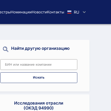
естры
Номинации
Новости
Koнтaкты
RU
Найти другую организацию
Искать
Исследования отрасли
(ОКЭД 94990)