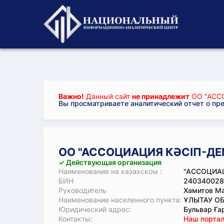
Важно!
Данный сайт
не принадлежит
ОО "АСС
Вы просматриваете аналитический отчет о пр
ОО "АССОЦИАЦИЯ КӘСІП-ДЕ
✓ Действующая организация
Наименование на казахском :
"АССОЦИАЦ
БИН
240340028
Руководитель
Хамитов Ма
Наименование населенного пункта:
ҰЛЫТАУ ОБ
Юридический адрес:
Бульвар Ға
Koнтaкты:
Наш портал