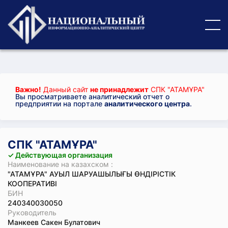
Важно!
Данный сайт
не принадлежит
СПК "АТАМҰРА"
Вы просматриваете аналитический отчет о
предприятии на портале
аналитического центра
.
СПК "АТАМҰРА"
✓ Действующая организация
Наименование на казахском :
"АТАМҰРА" АУЫЛ ШАРУАШЫЛЫҒЫ ӨНДІРІСТІК
КООПЕРАТИВІ
БИН
240340030050
Руководитель
Манкеев Сакен Булатович