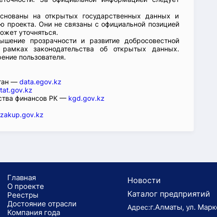
основаны на открытых государственных данных и
 проекта. Они не связаны с официальной позицией
ожет уточняться.
ышение прозрачности и развитие добросовестной
 рамках законодательства об открытых данных.
рение пользователя.
стан —
data.egov.kz
tat.gov.kz
ства финансов РК —
kgd.gov.kz
zakup.gov.kz
Главная
Новости
О проекте
Каталог предприятий
Реестры
Достояние отрасли
г.Алматы, ул. Марк
Адрес:
Компания года