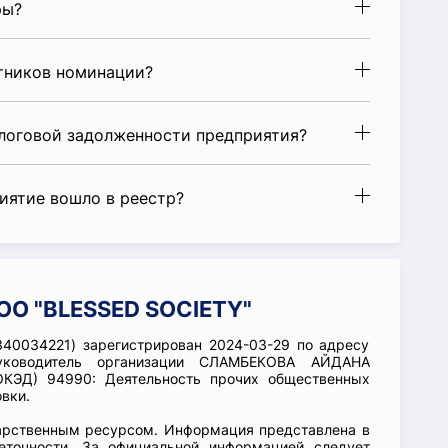
ры?
стников номинации?
алоговой задолженности предприятия?
риятие вошло в реестр?
ОО "BLESSED SOCIETY"
40034221) зарегистрирован 2024-03-29 по адресу
уководитель организации СЛАМБЕКОВА АЙДАНА
ОКЭД) 94990: Деятельность прочих общественных
вки.
арственным ресурсом. Информация представлена в
еточности. За официальной информацией следует