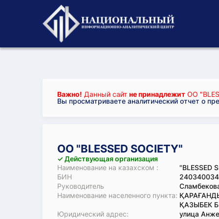
Важно!
Данный сайт
не принадлежит
ОО "BLES
Вы просматриваете аналитический отчет о пр
ОО "BLESSED SOCIETY"
✓ Действующая организация
Наименование на казахском :
"BLESSED 
БИН
240340034
Руководитель
Сламбекова
Наименование населенного пункта:
ҚАРАҒАНДЫ
ҚАЗЫБЕК Б
Юридический адрес:
улица Анжер