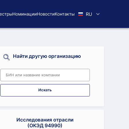
естры
Номинации
Новости
Koнтaкты
RU
Найти другую организацию
Искать
Исследования отрасли
(ОКЭД 94990)