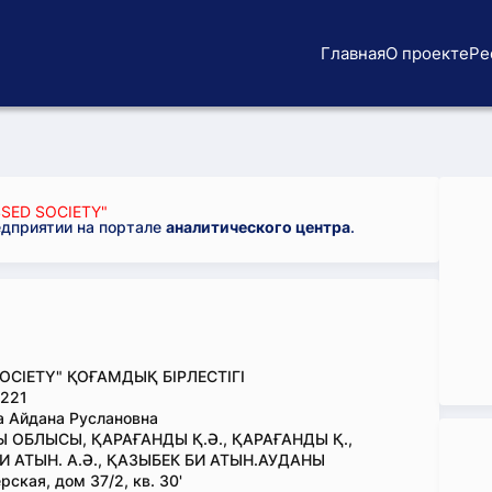
Главная
О проекте
Ре
SED SOCIETY"
едприятии на портале
аналитического центра
.
SOCIETY" ҚОҒАМДЫҚ БІРЛЕСТІГІ
221
 Айдана Руслановна
 ОБЛЫСЫ, ҚАРАҒАНДЫ Қ.Ә., ҚАРАҒАНДЫ Қ.,
И АТЫН. А.Ә., ҚАЗЫБЕК БИ АТЫН.АУДАНЫ
ская, дом 37/2, кв. 30'