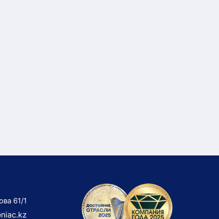
ова 61/1
niac.kz