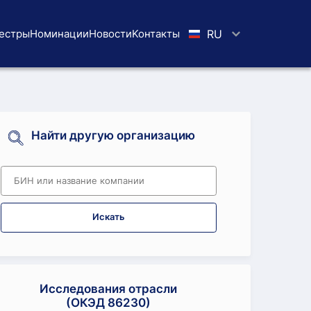
естры
Номинации
Новости
Koнтaкты
RU
Найти другую организацию
Искать
Исследования отрасли
(ОКЭД 86230)