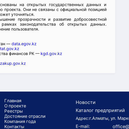
основаны на открытых государственных данных и
 проекта. Они не связаны с официальной позицией
ожет уточняться.
ышение прозрачности и развитие добросовестной
 рамках законодательства об открытых данных.
рение пользователя.
стан —
data.egov.kz
tat.gov.kz
ства финансов РК —
kgd.gov.kz
zakup.gov.kz
Главная
Новости
О проекте
Каталог предприятий
Реестры
Достояние отрасли
г.Алматы, ул. Марк
Адрес:
Компания года
E-mail:
office@
Koнтaкты