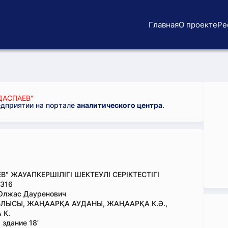
Главная
О проекте
Ре
ДАСПАЕВ"
едприятии на портале
аналитического центра
.
В" ЖАУАПКЕРШІЛІГІ ШЕКТЕУЛІ СЕРІКТЕСТІГІ
316
 Олжас Дауренович
ЛЫСЫ, ЖАҢААРҚА АУДАНЫ, ЖАҢААРҚА К.Ә.,
 К.
 здание 18'