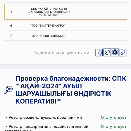
СПК ""АҚАЙ-2024" АУЫЛ
5
ШАРУАШЫЛЫҒЫ ӨНДІРІСТІК
КОПЕРАТИВІ""
6
ТОО "БАЙТЕРЕК-АГРО"
7
ТОО "КРЕЩЕНОВСКОЕ"
Поделиться результатами
Проверка благонадежности: СПК
""АҚАЙ-2024" АУЫЛ
ШАРУАШЫЛЫҒЫ ӨНДІРІСТІК
КОПЕРАТИВІ""
✓ Реестр бездействующих предприятий
Отстутствует
✓ Реестр предприятий с недействительной
Отстутствует