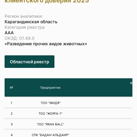
клиентского доверия 2025
Регион аналитики:
Карагандинская область
Категория реестра
ААА
ОКЭД: 01.49.0
«Разведение прочих видов животных»
Областной реестр
Фина
№
Предприятие
1
ТОО "МИДЯ"
2
ТОО "ЖОРҒА-1"
3
ТОО "PANA BALL"
4
СПК "БАДАН-АЛЬДАИР"