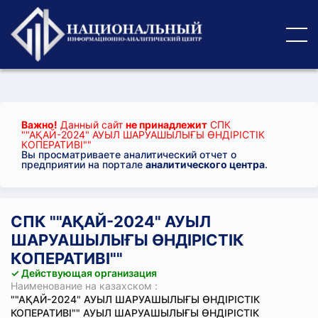
Важно!
Данный сайт
не принадлежит
СПК
""АҚАЙ-2024" АУЫЛ ШАРУАШЫЛЫҒЫ ӨНДІРІСТІК
КОПЕРАТИВІ""
Вы просматриваете аналитический отчет о
предприятии на портале
аналитического центра
.
СПК ""АҚАЙ-2024" АУЫЛ
ШАРУАШЫЛЫҒЫ ӨНДІРІСТІК
КОПЕРАТИВІ""
✓ Действующая организация
Наименование на казахском :
""АҚАЙ-2024" АУЫЛ ШАРУАШЫЛЫҒЫ ӨНДІРІСТІК
КОПЕРАТИВІ"" АУЫЛ ШАРУАШЫЛЫҒЫ ӨНДІРІСТІК