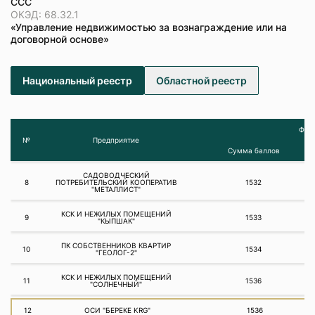
ССС
ОКЭД: 68.32.1
«Управление недвижимостью за вознаграждение или на
договорной основе»
Национальный реестр
Областной реестр
Фина
№
Предприятие
Сумма баллов
САДОВОДЧЕСКИЙ
8
ПОТРЕБИТЕЛЬСКИЙ КООПЕРАТИВ
1532
"МЕТАЛЛИСТ"
КСК И НЕЖИЛЫХ ПОМЕЩЕНИЙ
9
1533
"КЫПШАК"
ПК СОБСТВЕННИКОВ КВАРТИР
10
1534
"ГЕОЛОГ-2"
КСК И НЕЖИЛЫХ ПОМЕЩЕНИЙ
11
1536
"СОЛНЕЧНЫЙ"
12
ОСИ "БЕРЕКЕ KRG"
1536