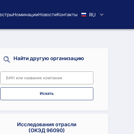
естры
Номинации
Новости
Koнтaкты
RU
Найти другую организацию
Искать
Исследования отрасли
(ОКЭД 96090)