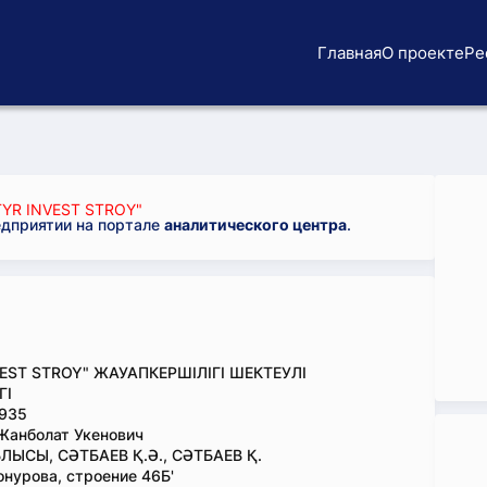
Главная
О проекте
Ре
YR INVEST STROY"
едприятии на портале
аналитического центра
.
VEST STROY" ЖАУАПКЕРШІЛІГІ ШЕКТЕУЛІ
ГІ
935
Жанболат Укенович
ЛЫСЫ, СӘТБАЕВ Қ.Ә., СӘТБАЕВ Қ.
онурова, строение 46Б'