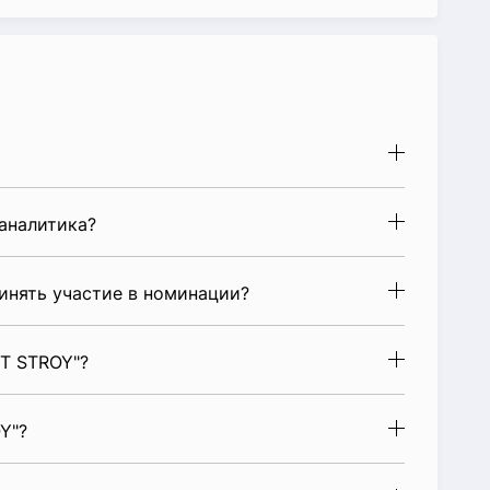
аналитика?
инять участие в номинации?
T STROY"?
Y"?