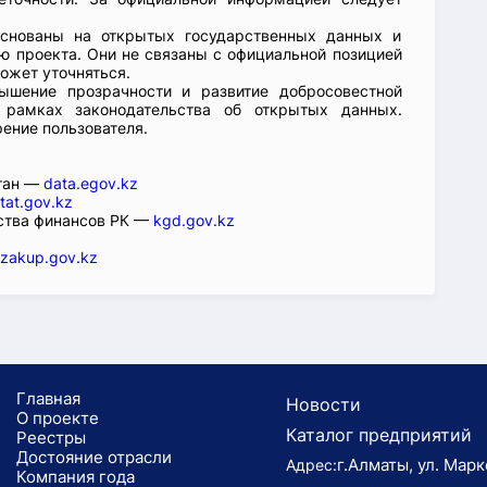
основаны на открытых государственных данных и
 проекта. Они не связаны с официальной позицией
ожет уточняться.
ышение прозрачности и развитие добросовестной
 рамках законодательства об открытых данных.
рение пользователя.
стан —
data.egov.kz
tat.gov.kz
ства финансов РК —
kgd.gov.kz
zakup.gov.kz
Главная
Новости
О проекте
Каталог предприятий
Реестры
Достояние отрасли
г.Алматы, ул. Марк
Адрес:
Компания года