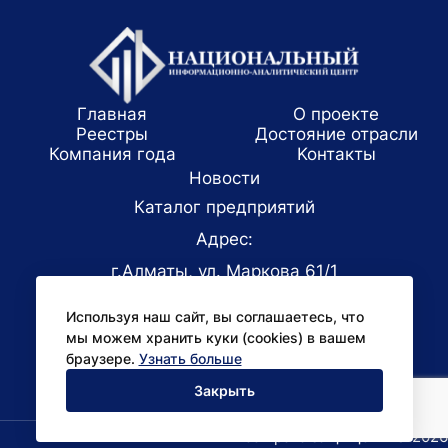
Главная
О проекте
Реестры
Достояние отрасли
Компания года
Koнтaкты
Новости
Каталог предприятий
Адрес:
г.Алматы, ул. Маркова 61/1
E-mail:
Используя наш сайт, вы соглашаетесь, что
office@niac.kz
мы можем хранить куки (cookies) в вашем
Для СМИ:
браузере.
Узнать больше
pr@niac.kz
Закрыть
Все права защищены © 2026