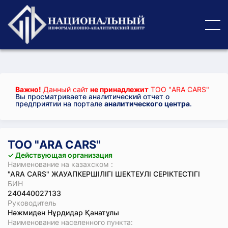
Важно!
Данный сайт
не принадлежит
ТОО "ARA CARS"
Вы просматриваете аналитический отчет о
предприятии на портале
аналитического центра
.
ТОО "ARA CARS"
✓ Действующая организация
Наименование на казахском :
"ARA CARS" ЖАУАПКЕРШІЛІГІ ШЕКТЕУЛІ СЕРІКТЕСТІГІ
БИН
240440027133
Руководитель
Нәжмиден Нұрдидар Қанатұлы
Наименование населенного пункта: