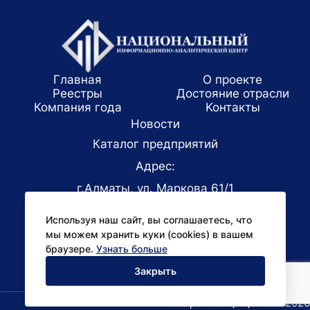
Главная
О проекте
Реестры
Достояние отрасли
Компания года
Koнтaкты
Новости
Каталог предприятий
Адрес:
г.Алматы, ул. Маркова 61/1
E-mail:
Используя наш сайт, вы соглашаетесь, что
office@niac.kz
мы можем хранить куки (cookies) в вашем
Для СМИ:
браузере.
Узнать больше
pr@niac.kz
Закрыть
Все права защищены © 2026