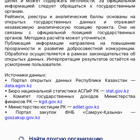
целях и может содержать неточности. За официальной
информацией следует обращаться к государственным
органам.
Рейтинги, реестры и аналитические баллы основаны на
открытых государственных данных и отражают
независимую аналитическую позицию проекта. Они не
связаны с официальной позицией государственных
органов. Методика расчёта может уточняться.
Публикация информации направлена на повышение
прозрачности и развитие добросовестной конкуренции.
Обработка осуществляется в рамках законодательства об
открытых данных. Интерпретация результатов остаётся на
усмотрение пользователя.
Источники данных:
• Портал открытых данных Республики Казахстан —
data.egov.kz
• Бюро национальной статистики АСПиР РК —
stat.gov.kz
• Комитет государственных доходов Министерства
финансов РК —
kgd.gov.kz
• Министерство юстиции РК —
adilet.gov.kz
• Портал закупок ФНБ «Самрук-Қазына» —
goszakup.gov.kz
Найти другую организацию