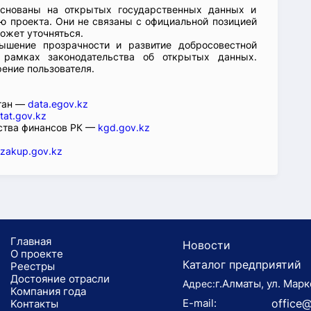
основаны на открытых государственных данных и
 проекта. Они не связаны с официальной позицией
ожет уточняться.
ышение прозрачности и развитие добросовестной
 рамках законодательства об открытых данных.
рение пользователя.
стан —
data.egov.kz
tat.gov.kz
ства финансов РК —
kgd.gov.kz
zakup.gov.kz
Главная
Новости
О проекте
Каталог предприятий
Реестры
Достояние отрасли
г.Алматы, ул. Марк
Адрес:
Компания года
E-mail:
office@
Koнтaкты