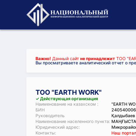
Важно!
Данный сайт
не принадлежит
ТОО "EA
Вы просматриваете аналитический отчет о пр
ТОО "EARTH WORK"
✓ Действующая организация
Наименование на казахском :
"EARTH WO
БИН
240540006
Руководитель
Қалдыбаев 
Наименование населенного пункта:
МАҢҒЫСТАУ
Юридический адрес:
Микрорайон
Koнтaкты:
Наш портал