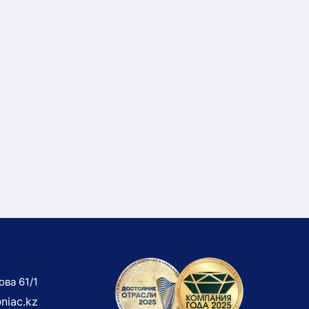
ова 61/1
niac.kz