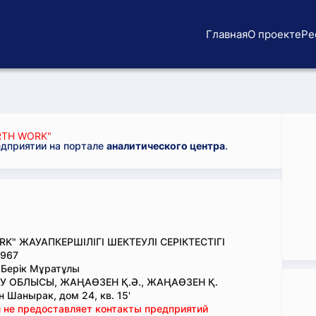
Главная
О проекте
Ре
RTH WORK"
едприятии на портале
аналитического центра
.
RK" ЖАУАПКЕРШІЛІГІ ШЕКТЕУЛІ СЕРІКТЕСТІГІ
967
Берік Мұратұлы
 ОБЛЫСЫ, ЖАҢАӨЗЕН Қ.Ә., ЖАҢАӨЗЕН Қ.
 Шанырак, дом 24, кв. 15'
 не предоставляет контакты предприятий