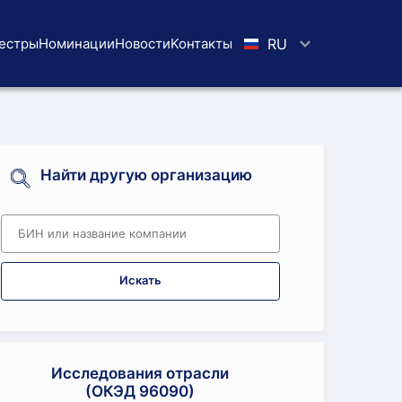
естры
Номинации
Новости
Koнтaкты
RU
Найти другую организацию
Искать
Исследования отрасли
(ОКЭД 96090)