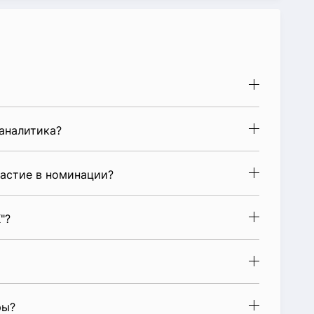
аналитика?
астие в номинации?
"?
ры?