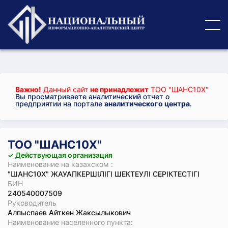
Важно!
Данный сайт
не принадлежит
ТОО "ШАНС10Х"
Вы просматриваете аналитический отчет о
предприятии на портале
аналитического центра
.
ТОО "ШАНС10Х"
✓ Действующая организация
Наименование на казахском :
"ШАНС10Х" ЖАУАПКЕРШІЛІГІ ШЕКТЕУЛІ СЕРІКТЕСТІГІ
БИН
240540007509
Руководитель
Алпыспаев Айткен Жаксылыкович
Наименование населенного пункта: