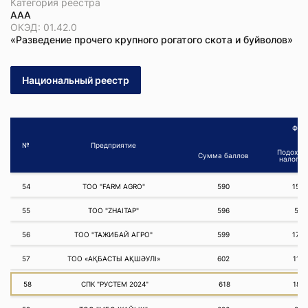
Категория реестра
ААА
ОКЭД: 01.42.0
«Разведение прочего крупного рогатого скота и буйволов»
Национальный реестр
Фина
№
Предприятие
Подоход
Сумма баллов
налог 2
54
ТОО "FARM AGRO"
590
150
55
ТОО "ZHAITAP"
596
59
56
ТОО "ТАЖИБАЙ АГРО"
599
177
57
ТОО «АҚБАСТЫ АҚШӘУЛІ»
602
112
58
СПК "РУСТЕМ 2024"
618
189