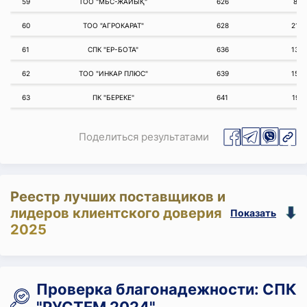
59
ТОО "МБС-ЖАЙЫҚ"
626
81
60
ТОО "АГРОКАРАТ"
628
214
61
СПК "ЕР-БОТА"
636
130
62
ТОО "ИНКАР ПЛЮС"
639
153
63
ПК "БЕРЕКЕ"
641
191
Поделиться результатами
Реестр лучших поставщиков и
лидеров клиентского доверия
Показать
2025
Проверка благонадежности: СПК