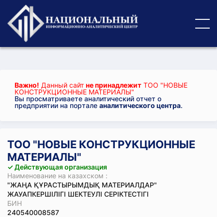
Важно!
Данный сайт
не принадлежит
ТОО "НОВЫЕ
КОНСТРУКЦИОННЫЕ МАТЕРИАЛЫ"
Вы просматриваете аналитический отчет о
предприятии на портале
аналитического центра
.
ТОО "НОВЫЕ КОНСТРУКЦИОННЫЕ
МАТЕРИАЛЫ"
✓ Действующая организация
Наименование на казахском :
"ЖАҢА ҚҰРАСТЫРЫМДЫҚ МАТЕРИАЛДАР"
ЖАУАПКЕРШІЛІГІ ШЕКТЕУЛІ СЕРІКТЕСТІГІ
БИН
240540008587