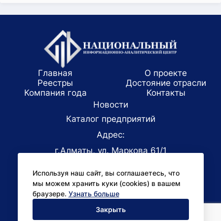
Главная
О проекте
Реестры
Достояние отрасли
Компания года
Koнтaкты
Новости
Каталог предприятий
Адрес:
г.Алматы, ул. Маркова 61/1
E-mail:
Используя наш сайт, вы соглашаетесь, что
office@niac.kz
мы можем хранить куки (cookies) в вашем
Для СМИ:
браузере.
Узнать больше
pr@niac.kz
Закрыть