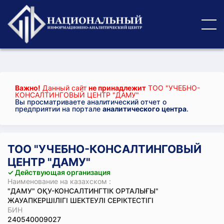
Важно!
Данный сайт
не принадлежит
ТОО "УЧЕБНО-
КОНСАЛТИНГОВЫЙ ЦЕНТР "ДАМУ"
Вы просматриваете аналитический отчет о
предприятии на портале
аналитического центра
.
ТОО "УЧЕБНО-КОНСАЛТИНГОВЫЙ
ЦЕНТР "ДАМУ"
✓ Действующая организация
Наименование на казахском :
"ДАМУ" ОҚУ-КОНСАЛТИНГТІК ОРТАЛЫҒЫ"
ЖАУАПКЕРШІЛІГІ ШЕКТЕУЛІ СЕРІКТЕСТІГІ
БИН
240540009027