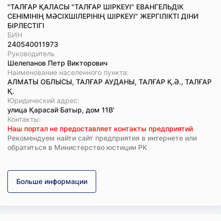
"ТАЛҒАР ҚАЛАСЫ "ТАЛҒАР ШІРКЕУІ" ЕВАНГЕЛЬДІК
СЕНІМІНІҢ МӘСІХШІЛЕРІНІҢ ШІРКЕУІ" ЖЕРГІЛІКТІ ДІНИ
БІРЛЕСТІГІ
БИН
240540011973
Руководитель
Шелепанов Петр Викторович
Наименование населенного пункта:
АЛМАТЫ ОБЛЫСЫ, ТАЛҒАР АУДАНЫ, ТАЛҒАР Қ.Ә., ТАЛҒАР
Қ.
Юридический адрес:
улица Қарасай Батыр, дом 11В'
Koнтaкты:
Наш портал не предоставляет контакты предприятий
Рекомендуем найти сайт предприятия в интернете или
обратиться в Министерство юстиции РК
Больше информации