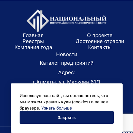
Главная
О проекте
Реестры
Достояние отрасли
Компания года
Koнтaкты
Новости
Каталог предприятий
Адрес:
г.Алматы, ул. Маркова 61/1
E-mail:
Используя наш сайт, вы соглашаетесь, что
office@niac.kz
мы можем хранить куки (cookies) в вашем
Для СМИ:
браузере.
Узнать больше
pr@niac.kz
Закрыть
Все права защищены © 2026