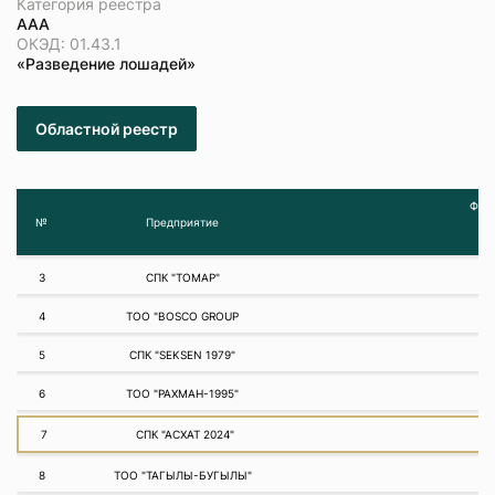
Категория реестра
ААА
ОКЭД: 01.43.1
«Разведение лошадей»
Областной реестр
Фина
№
Предприятие
3
СПК "ТОМАР"
4
ТОО "BOSCO GROUP
5
СПК "SEKSEN 1979"
6
ТОО "РАХМАН-1995"
7
СПК "АСХАТ 2024"
8
ТОО "ТАГЫЛЫ-БУГЫЛЫ"