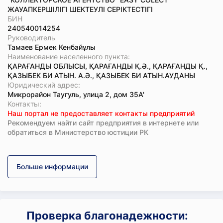
ЖАУАПКЕРШІЛІГІ ШЕКТЕУЛІ СЕРІКТЕСТІГІ
БИН
240540014254
Руководитель
Тамаев Ермек Кенбайұлы
Наименование населенного пункта:
ҚАРАҒАНДЫ ОБЛЫСЫ, ҚАРАҒАНДЫ Қ.Ә., ҚАРАҒАНДЫ Қ.,
ҚАЗЫБЕК БИ АТЫН. А.Ә., ҚАЗЫБЕК БИ АТЫН.АУДАНЫ
Юридический адрес:
Микрорайон Таугуль, улица 2, дом 35А'
Koнтaкты:
Наш портал не предоставляет контакты предприятий
Рекомендуем найти сайт предприятия в интернете или
обратиться в Министерство юстиции РК
Больше информации
Проверка благонадежности: