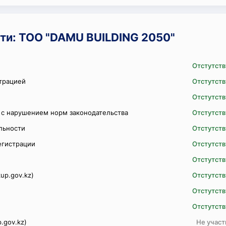
ти: ТОО "DAMU BUILDING 2050"
Отстутств
трацией
Отстутств
Отстутств
 с нарушением норм законодательства
Отстутств
ельности
Отстутств
егистрации
Отстутств
Отстутств
up.gov.kz)
Отстутств
Отстутств
Отстутств
.gov.kz)
Не участ