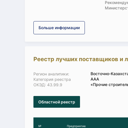
Рекомендуе
Министерс
Больше информации
Реестр лучших поставщиков и 
Восточно-Казахст
Регион аналитики:
ААА
Категория реестра
«Прочие строител
ОКЭД: 43.99.9
Областной реестр
№
Предприятие