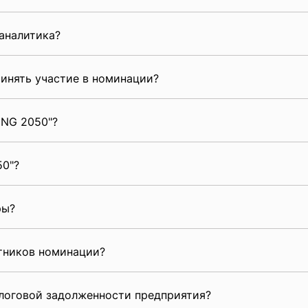
аналитика?
инять участие в номинации?
ING 2050"?
50"?
ры?
стников номинации?
алоговой задолженности предприятия?