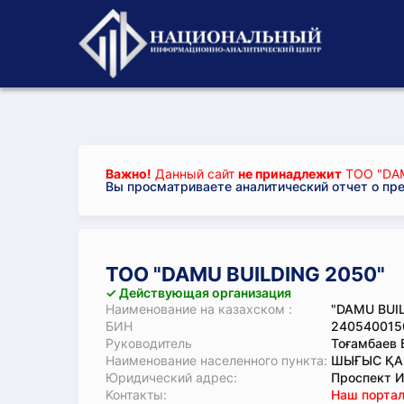
Важно!
Данный сайт
не принадлежит
ТОО "DAM
Вы просматриваете аналитический отчет о пр
ТОО "DAMU BUILDING 2050"
✓ Действующая организация
Наименование на казахском :
"DAMU BUIL
БИН
240540015
Руководитель
Тоғамбаев
Наименование населенного пункта:
ШЫҒЫС ҚАЗ
Юридический адрес:
Проспект Ил
Koнтaкты:
Наш портал