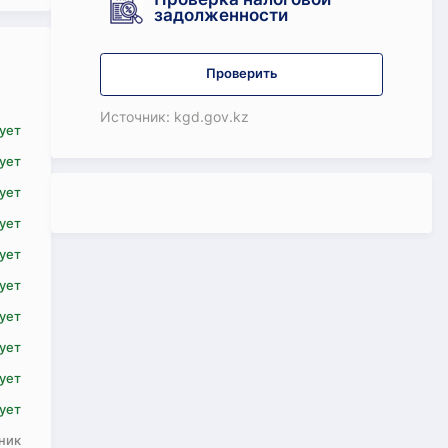
задолженности
Проверить
Источник: kgd.gov.kz
ует
ует
ует
ует
ует
ует
ует
ует
ует
ует
ник