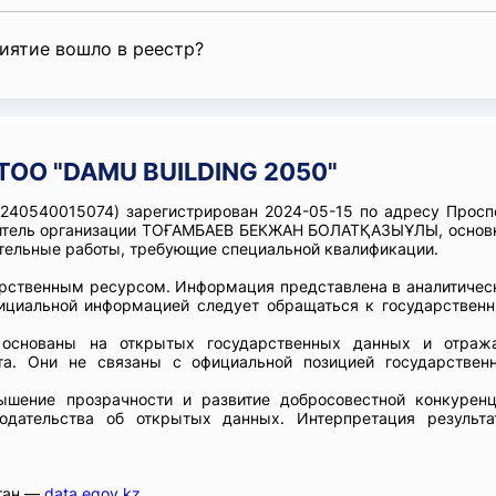
риятие вошло в реестр?
ТОО "DAMU BUILDING 2050"
240540015074) зарегистрирован 2024-05-15 по адресу Просп
водитель организации ТОҒАМБАЕВ БЕКЖАН БОЛАТҚАЗЫҰЛЫ, основ
ительные работы, требующие специальной квалификации.
арственным ресурсом. Информация представлена в аналитичес
фициальной информацией следует обращаться к государствен
ы основаны на открытых государственных данных и отраж
та. Они не связаны с официальной позицией государствен
шение прозрачности и развитие добросовестной конкуренц
одательства об открытых данных. Интерпретация результа
стан —
data.egov.kz