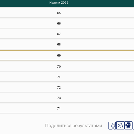
Налоги 2025
65
66
67
68
69
70
71
72
73
74
Поделиться результатами