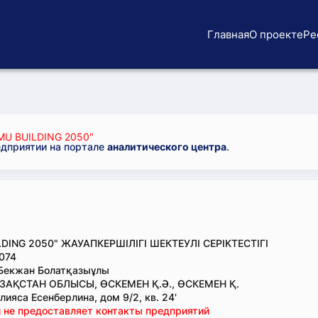
Главная
О проекте
Ре
U BUILDING 2050"
едприятии на портале
аналитического центра
.
DING 2050" ЖАУАПКЕРШІЛІГІ ШЕКТЕУЛІ СЕРІКТЕСТІГІ
074
 Бекжан Болатқазыұлы
АҚСТАН ОБЛЫСЫ, ӨСКЕМЕН Қ.Ә., ӨСКЕМЕН Қ.
ияса Есенберлина, дом 9/2, кв. 24'
 не предоставляет контакты предприятий