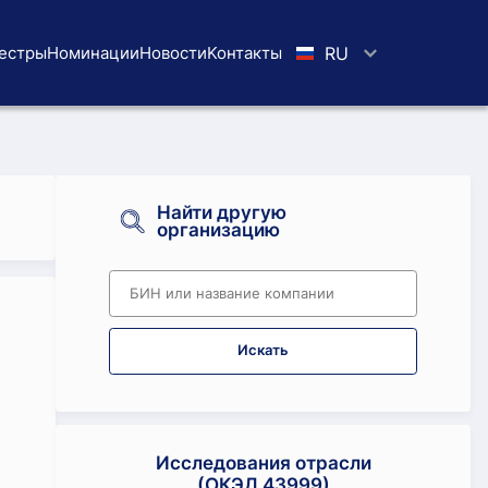
естры
Номинации
Новости
Koнтaкты
RU
Найти другую
организацию
Искать
Исследования отрасли
(ОКЭД 43999)