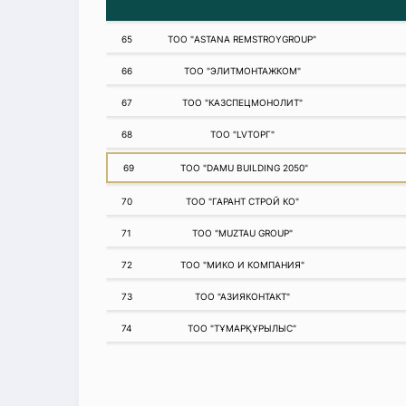
65
ТОО "ASTANA REMSTROYGROUP"
66
ТОО "ЭЛИТМОНТАЖКОМ"
67
ТОО "КАЗСПЕЦМОНОЛИТ"
68
ТОО "LVТОРГ"
69
ТОО "DAMU BUILDING 2050"
70
ТОО "ГАРАНТ СТРОЙ КО"
71
ТОО "MUZTAU GROUP"
72
ТОО "МИКО И КОМПАНИЯ"
73
ТОО "АЗИЯКОНТАКТ"
74
ТОО "ТҰМАРҚҰРЫЛЫС"