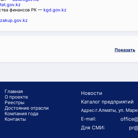
tat.gov.kz
ства финансов РК —
kgd.gov.kz
zakup.gov.kz
Показать
Главная
Новости
О проекте
Каталог предприятий
Реестры
Достояние отрасли
г.Алматы, ул. Марк
Адрес:
Компания года
E-mail:
office@
Koнтaкты
Для СМИ:
pr@