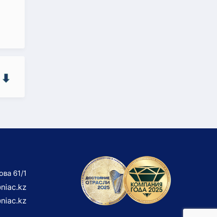
ова 61/1
niac.kz
niac.kz