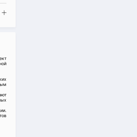
ект
ной
ких
ным
ают
ных
ии.
тов