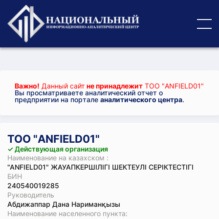
Важно!
Данный сайт
не принадлежит
ТОО "ANFIELD01"
Вы просматриваете аналитический отчет о
предприятии на портале
аналитического центра
.
ТОО "ANFIELD01"
✓ Действующая организация
Наименование на казахском :
"ANFIELD01" ЖАУАПКЕРШІЛІГІ ШЕКТЕУЛІ СЕРІКТЕСТІГІ
БИН
240540019285
Руководитель
Абдижаппар Дана Нариманқызы
Наименование населенного пункта: