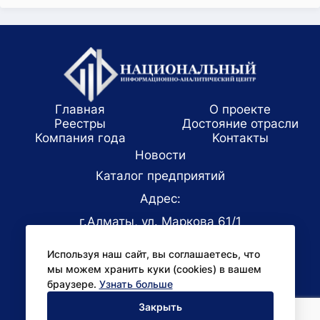
Главная
О проекте
Реестры
Достояние отрасли
Компания года
Koнтaкты
Новости
Каталог предприятий
Адрес:
г.Алматы, ул. Маркова 61/1
E-mail:
Используя наш сайт, вы соглашаетесь, что
office@niac.kz
мы можем хранить куки (cookies) в вашем
Для СМИ:
браузере.
Узнать больше
pr@niac.kz
Закрыть