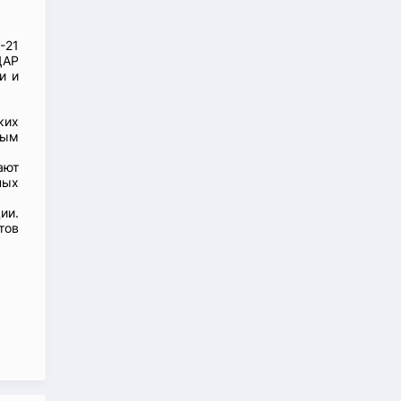
-21
ДАР
и и
ких
ным
ают
ных
ии.
тов