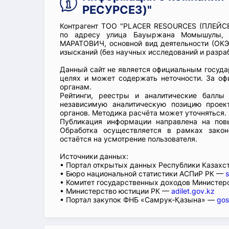
РЕСУРСЕЗ)"
Контрагент ТОО "PLACER RESOURCES (ПЛЕЙСЕ
по адресу улица Бауыржана Момышулы, 
МАРАТОВИЧ, основной вид деятельности (ОКЭД
изысканий (без научных исследований и разраб
Данный сайт не является официальным госуд
целях и может содержать неточности. За о
органам.
Рейтинги, реестры и аналитические балл
независимую аналитическую позицию проек
органов. Методика расчёта может уточняться.
Публикация информации направлена на повы
Обработка осуществляется в рамках закон
остаётся на усмотрение пользователя.
Источники данных:
• Портал открытых данных Республики Казах
• Бюро национальной статистики АСПиР РК —
s
• Комитет государственных доходов Министер
• Министерство юстиции РК —
adilet.gov.kz
• Портал закупок ФНБ «Самрук-Қазына» —
gos