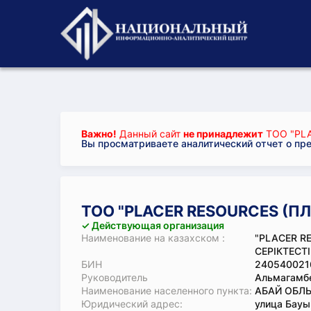
Важно!
Данный сайт
не принадлежит
ТОО "PLA
Вы просматриваете аналитический отчет о пр
ТОО "PLACER RESOURCES (П
✓ Действующая организация
Наименование на казахском :
"PLACER R
СЕРІКТЕСТІ
БИН
240540021
Руководитель
Альмагамб
Наименование населенного пункта:
АБАЙ ОБЛЫ
Юридический адрес:
улица Бау