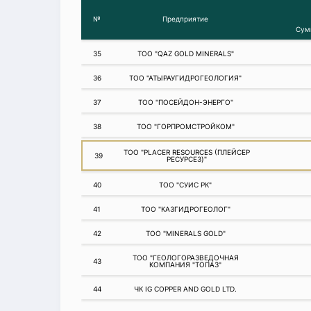
№
Предприятие
Сум
35
ТОО "QAZ GOLD MINERALS"
36
ТОО "АТЫРАУГИДРОГЕОЛОГИЯ"
37
ТОО "ПОСЕЙДОН-ЭНЕРГО"
38
ТОО "ГОРПРОМСТРОЙКОМ"
ТОО "PLACER RESOURCES (ПЛЕЙСЕР
39
РЕСУРСЕЗ)"
40
ТОО "СУИС РК"
41
ТОО "КАЗГИДРОГЕОЛОГ"
42
ТОО "MINERALS GOLD"
ТОО "ГЕОЛОГОРАЗВЕДОЧНАЯ
43
КОМПАНИЯ "ТОПАЗ"
44
ЧК IG COPPER AND GOLD LTD.