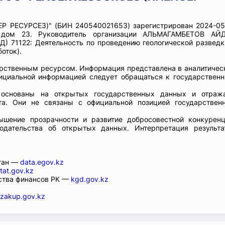
Р РЕСУРСЕЗ)" (БИН 240540021653) зарегистрирован 2024-05
дом 23. Руководитель организации АЛЬМАГАМБЕТОВ АЙ
) 71122: Деятельность по проведению геологической разведк
оток).
арственным ресурсом. Информация представлена в аналитичес
фициальной информацией следует обращаться к государствен
ы основаны на открытых государственных данных и отраж
та. Они не связаны с официальной позицией государствен
шение прозрачности и развитие добросовестной конкуренц
одательства об открытых данных. Интерпретация результа
стан —
data.egov.kz
tat.gov.kz
ства финансов РК —
kgd.gov.kz
zakup.gov.kz