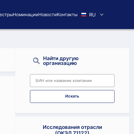
естры
Номинации
Новости
Koнтaкты
RU
Найти другую
организацию
Искать
Исследования отрасли
(ОКЭД 71122)