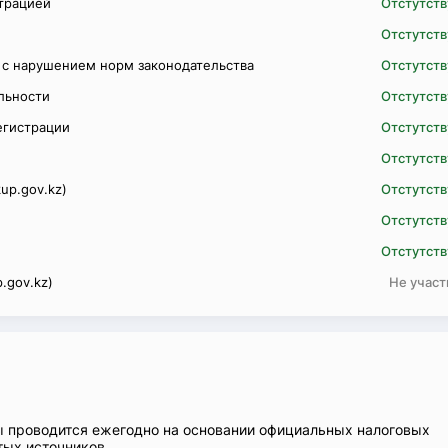
трацией
Отстутств
Отстутств
 с нарушением норм законодательства
Отстутств
ельности
Отстутств
егистрации
Отстутств
Отстутств
up.gov.kz)
Отстутств
Отстутств
Отстутств
.gov.kz)
Не участ
ы проводится ежегодно на основании официальных налоговых
тых источников.