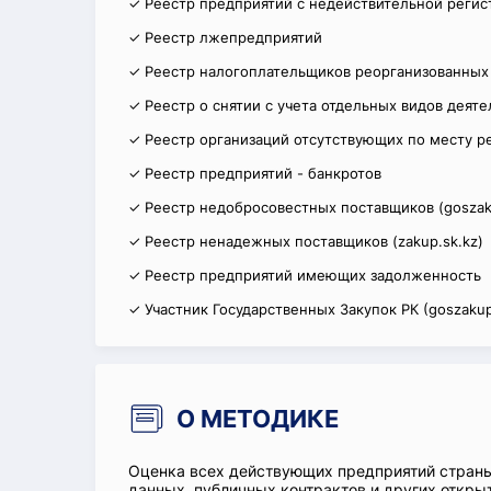
✓ Реестр предприятий с недействительной регис
✓ Реестр лжепредприятий
✓ Реестр налогоплательщиков реорганизованных
✓ Реестр о снятии с учета отдельных видов деят
✓ Реестр организаций отсутствующих по месту р
✓ Реестр предприятий - банкротов
✓ Реестр недобросовестных поставщиков (goszak
✓ Реестр ненадежных поставщиков (zakup.sk.kz)
✓ Реестр предприятий имеющих задолженность
✓ Участник Государственных Закупок РК (goszakup
О МЕТОДИКЕ
Оценка всех действующих предприятий стран
данных, публичных контрактов и других откры