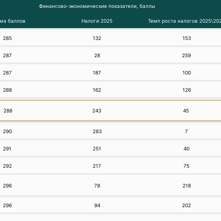
Финансово-экономические показатели, баллы
ма баллов
Налоги 2025
Темп роста налогов 2025\20
285
132
153
287
28
259
287
187
100
288
162
126
288
243
45
290
283
7
291
251
40
292
217
75
296
78
218
296
94
202