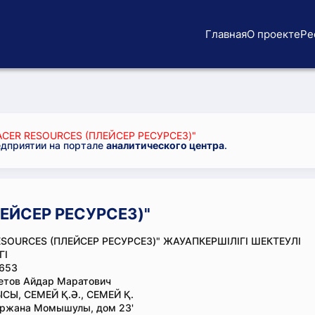
Главная
О проекте
Ре
CER RESOURCES (ПЛЕЙСЕР РЕСУРСЕЗ)"
едприятии на портале
аналитического центра
.
ЛЕЙСЕР РЕСУРСЕЗ)"
ESOURCES (ПЛЕЙСЕР РЕСУРСЕЗ)" ЖАУАПКЕРШІЛІГІ ШЕКТЕУЛІ
ГІ
653
етов Айдар Маратович
СЫ, СЕМЕЙ Қ.Ә., СЕМЕЙ Қ.
ыржана Момышулы, дом 23'