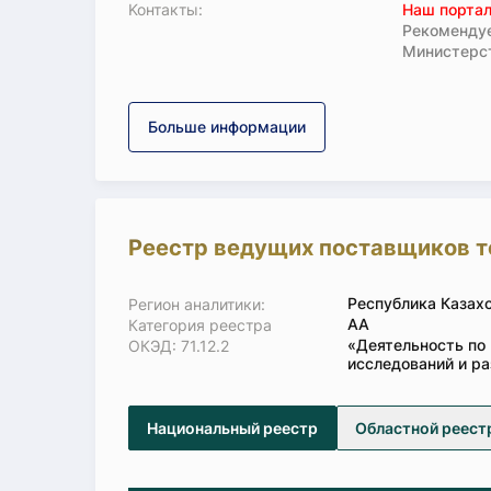
Koнтaкты:
Наш портал
Рекомендуе
Министерс
Больше информации
Реестр ведущих поставщиков т
Республика Казах
Регион аналитики:
АА
Категория реестра
«Деятельность по 
ОКЭД: 71.12.2
исследований и ра
Национальный реестр
Областной реест