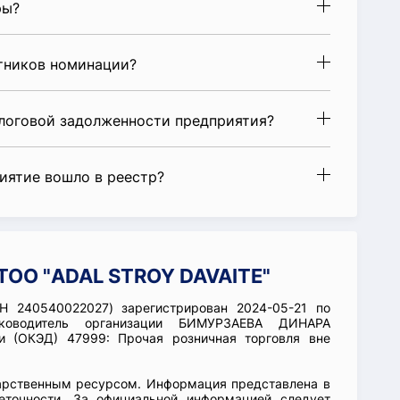
ры?
стников номинации?
алоговой задолженности предприятия?
риятие вошло в реестр?
ТОО "ADAL STROY DAVAITE"
Н 240540022027) зарегистрирован 2024-05-21 по
ководитель организации БИМУРЗАЕВА ДИНАРА
 (ОКЭД) 47999: Прочая розничная торговля вне
арственным ресурсом. Информация представлена в
еточности. За официальной информацией следует