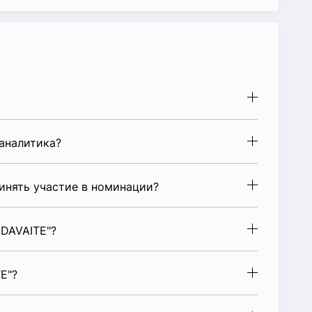
аналитика?
инять участие в номинации?
DAVAITE"?
E"?