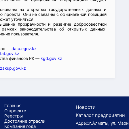
основаны на открытых государственных данных и
 проекта. Они не связаны с официальной позицией
ожет уточняться.
ышение прозрачности и развитие добросовестной
 рамках законодательства об открытых данных.
рение пользователя.
стан —
data.egov.kz
tat.gov.kz
ства финансов РК —
kgd.gov.kz
zakup.gov.kz
Главная
Новости
О проекте
Каталог предприятий
Реестры
Достояние отрасли
г.Алматы, ул. Марк
Адрес:
Компания года