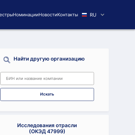
естры
Номинации
Новости
Koнтaкты
RU
Найти другую организацию
Искать
Исследования отрасли
(ОКЭД 47999)