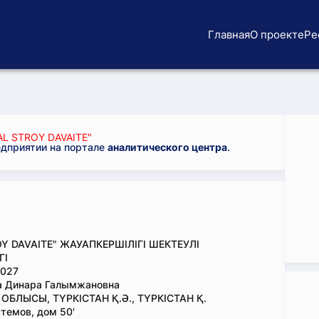
Главная
О проекте
Ре
L STROY DAVAITE"
едприятии на портале
аналитического центра
.
OY DAVAITE" ЖАУАПКЕРШІЛІГІ ШЕКТЕУЛІ
ГІ
027
а Динара Галымжановна
ОБЛЫСЫ, ТҮРКІСТАН Қ.Ә., ТҮРКІСТАН Қ.
стемов, дом 50'