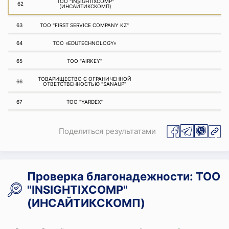
ТОО "INSIGHTIXCOMP"
62
(ИНСАЙТИКСКОМП)
63
ТОО "FIRST SERVICE COMPANY KZ"
64
ТОО «EDUTECHNOLOGY»
65
ТОО "AIRKEY"
ТОВАРИЩЕСТВО С ОГРАНИЧЕННОЙ
66
ОТВЕТСТВЕННОСТЬЮ "SANAUP"
67
ТОО "YARDEX"
Поделиться результатами
Проверка благонадежности: ТОО
"INSIGHTIXCOMP"
(ИНСАЙТИКСКОМП)