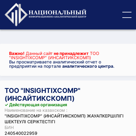
Важно!
Данный сайт
не принадлежит
ТОО
"INSIGHTIXCOMP" (ИНСАЙТИКСКОМП)
Вы просматриваете аналитический отчет о
предприятии на портале
аналитического центра
.
ТОО "INSIGHTIXCOMP"
(ИНСАЙТИКСКОМП)
✓ Действующая организация
Наименование на казахском :
"INSIGHTIXCOMP" (ИНСАЙТИКСКОМП) ЖАУАПКЕРШІЛІГІ
ШЕКТЕУЛІ СЕРІКТЕСТІГІ
БИН
240540022959