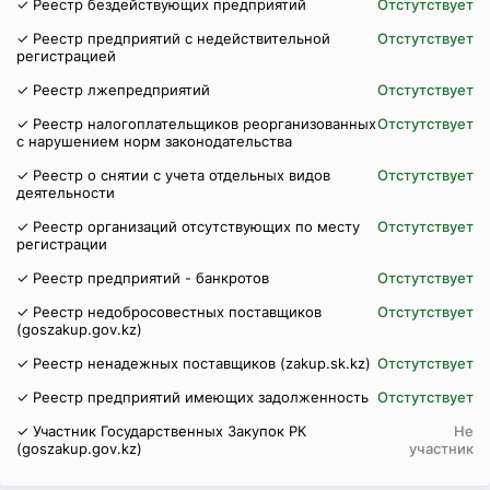
✓ Реестр бездействующих предприятий
Отстутствует
✓ Реестр предприятий с недействительной
Отстутствует
регистрацией
✓ Реестр лжепредприятий
Отстутствует
✓ Реестр налогоплательщиков реорганизованных
Отстутствует
с нарушением норм законодательства
✓ Реестр о снятии с учета отдельных видов
Отстутствует
деятельности
✓ Реестр организаций отсутствующих по месту
Отстутствует
регистрации
✓ Реестр предприятий - банкротов
Отстутствует
✓ Реестр недобросовестных поставщиков
Отстутствует
(goszakup.gov.kz)
✓ Реестр ненадежных поставщиков (zakup.sk.kz)
Отстутствует
✓ Реестр предприятий имеющих задолженность
Отстутствует
✓ Участник Государственных Закупок РК
Не
(goszakup.gov.kz)
участник