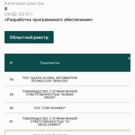
Категория реестра
В
ОКЭД: 62.01.1
«Разработка программного обеспечения»
Областной реестр
Фина
№
Предприятие
ТОО "QAZAQ GLOBAL INFORMATION
58
TECHNOLOGY SERVICES"
ТОВАРИЩЕСТВО С ОГРАНИЧЕННОЙ
59
ОТВЕТСТВЕННОСТЬЮ "NOMAD
ORIGIN"
60
ТОО "СТАР КОННЕКТ"
ТОВАРИЩЕСТВО С ОГРАНИЧЕННОЙ
61
ОТВЕТСТВЕННОСТЬЮ "OI
DEVELOPMENT"