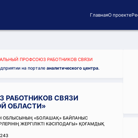
Главная
О проекте
Ре
АЛЬНЫЙ ПРОФСОЮЗ РАБОТНИКОВ СВЯЗИ
едприятии на портале
аналитического центра
.
 РАБОТНИКОВ СВЯЗИ
Й ОБЛАСТИ»
АН ОБЛЫСЫНЫҢ «БОЛАШАҚ» БАЙЛАНЫС
ЛЕРІНІҢ ЖЕРГІЛІКТІ КӘСІПОДАҒЫ» ҚОҒАМДЫҚ
243