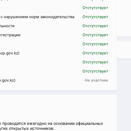
Отстутствует
 с нарушением норм законодательства
Отстутствует
ельности
Отстутствует
егистрации
Отстутствует
Отстутствует
up.gov.kz)
Отстутствует
Отстутствует
Отстутствует
.gov.kz)
Не участник
ы проводится ежегодно на основании официальных
угих открытых источников.