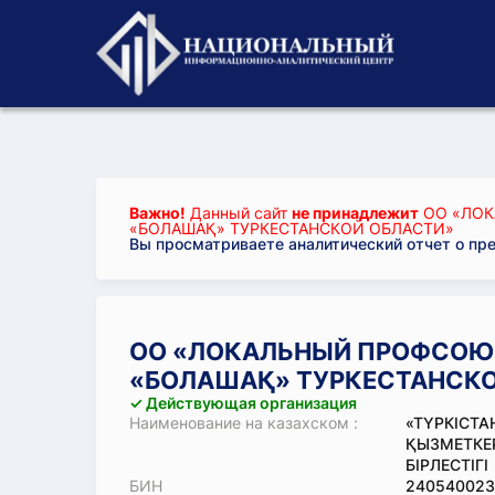
Важно!
Данный сайт
не принадлежит
ОО «ЛОК
«БОЛАШАҚ» ТУРКЕСТАНСКОЙ ОБЛАСТИ»
Вы просматриваете аналитический отчет о пр
ОО «ЛОКАЛЬНЫЙ ПРОФСОЮЗ
«БОЛАШАҚ» ТУРКЕСТАНСКО
✓ Действующая организация
Наименование на казахском :
«ТҮРКІСТ
ҚЫЗМЕТКЕР
БІРЛЕСТІГІ
БИН
240540023