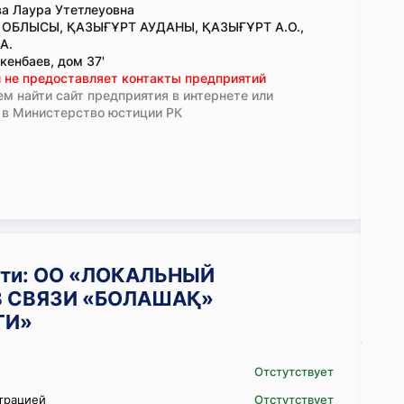
а Лаура Утетлеуовна
 ОБЛЫСЫ, ҚАЗЫҒҰРТ АУДАНЫ, ҚАЗЫҒҰРТ А.О.,
А.
кенбаев, дом 37'
 не предоставляет контакты предприятий
м найти сайт предприятия в интернете или
 в Министерство юстиции РК
сти: ОО «ЛОКАЛЬНЫЙ
 СВЯЗИ «БОЛАШАҚ»
ТИ»
Отстутствует
трацией
Отстутствует