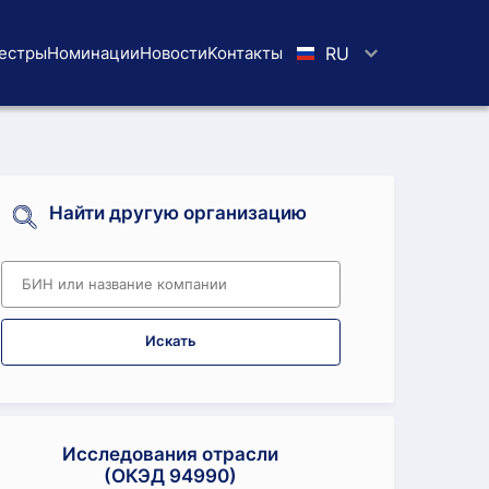
естры
Номинации
Новости
Koнтaкты
RU
Найти другую организацию
Искать
Исследования отрасли
(ОКЭД 94990)