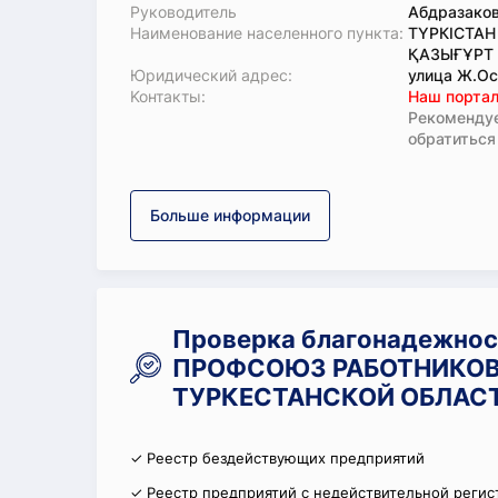
Руководитель
Абдразаков
Наименование населенного пункта:
ТҮРКІСТАН
ҚАЗЫҒҰРТ 
Юридический адрес:
улица Ж.Ос
Koнтaкты:
Наш портал
Рекомендуе
обратиться
Больше информации
Проверка благонадежно
ПРОФСОЮЗ РАБОТНИКОВ
ТУРКЕСТАНСКОЙ ОБЛАС
✓ Реестр бездействующих предприятий
✓ Реестр предприятий с недействительной регис