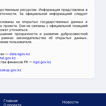
арственным ресурсом. Информация представлена в
еточности. За официальной информацией следует
основаны на открытых государственных данных и
 проекта. Они не связаны с официальной позицией
ожет уточняться.
ышение прозрачности и развитие добросовестной
 рамках законодательства об открытых данных.
рение пользователя.
стан —
data.egov.kz
tat.gov.kz
ства финансов РК —
kgd.gov.kz
zakup.gov.kz
Главная
Новости
О проекте