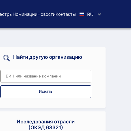
естры
Номинации
Новости
Koнтaкты
RU
Найти другую организацию
Искать
Исследования отрасли
(ОКЭД 68321)