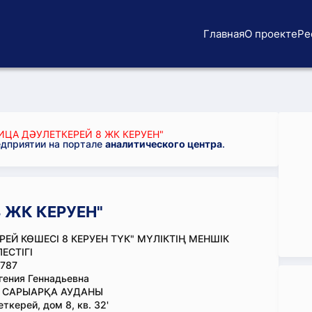
Главная
О проекте
Ре
ИЦА ДӘУЛЕТКЕРЕЙ 8 ЖК КЕРУЕН"
едприятии на портале
аналитического центра
.
 ЖК КЕРУЕН"
РЕЙ КӨШЕСІ 8 КЕРУЕН ТҮК" МҮЛІКТІҢ МЕНШІК
ЛЕСТІГІ
787
гения Геннадьевна
, САРЫАРҚА АУДАНЫ
ткерей, дом 8, кв. 32'