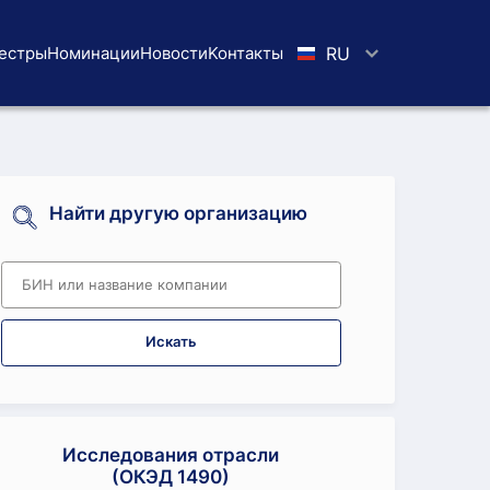
естры
Номинации
Новости
Koнтaкты
RU
Найти другую организацию
Искать
Исследования отрасли
(ОКЭД 1490)