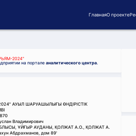
Главная
О проекте
Ре
РЬЯМ-2024"
едприятии на портале
аналитического центра
.
024" АУЫЛ ШАРУАШЫЛЫҒЫ ӨНДІРІСТІК
ВІ
870
услан Владимирович
ЛЫСЫ, ҰЙҒЫР АУДАНЫ, ҚОЛЖАТ А.О., ҚОЛЖАТ А.
хун Абдрахманов, дом 89'