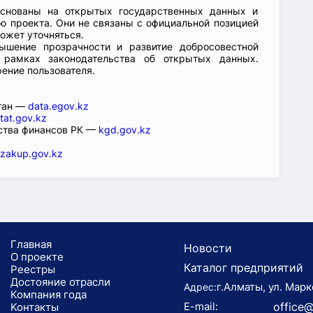
основаны на открытых государственных данных и
 проекта. Они не связаны с официальной позицией
ожет уточняться.
ышение прозрачности и развитие добросовестной
 рамках законодательства об открытых данных.
рение пользователя.
стан —
data.egov.kz
tat.gov.kz
ства финансов РК —
kgd.gov.kz
zakup.gov.kz
Главная
Новости
О проекте
Каталог предприятий
Реестры
Достояние отрасли
г.Алматы, ул. Марк
Адрес:
Компания года
E-mail:
office@
Koнтaкты