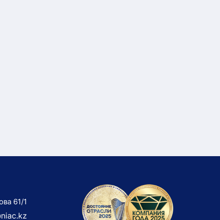
ова 61/1
niac.kz