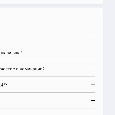
аналитика?
частие в номинации?
4"?