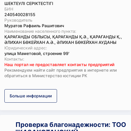
ШЕКТЕУЛІ СЕРІКТЕСТІГІ
БИН
240540028155
Руководитель
Муратов Рафаиль Рашитович
Наименование населенного пункта:
ҚАРАҒАНДЫ ОБЛЫСЫ, ҚАРАҒАНДЫ Қ.Ә., ҚАРАҒАНДЫ Қ.,
ӘЛИХАН БӨКЕЙХАН А.Ә., ӘЛИХАН БӨКЕЙХАН АУДАНЫ
Юридический адрес:
улица Маметовой, строение 99'
Koнтaкты:
Наш портал не предоставляет контакты предприятий
Рекомендуем найти сайт предприятия в интернете или
обратиться в Министерство юстиции РК
Больше информации
Проверка благонадежности: ТОО